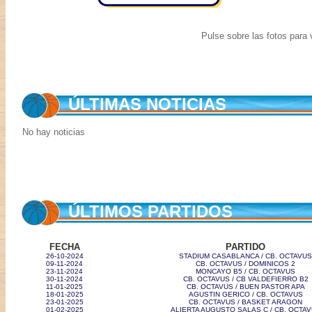
Pulse sobre las fotos para v
ÚLTIMAS NOTICIAS
No hay noticias
ÚLTIMOS PARTIDOS
FECHA
PARTIDO
26-10-2024
STADIUM CASABLANCA / CB. OCTAVUS
09-11-2024
CB. OCTAVUS / DOMINICOS 2
23-11-2024
MONCAYO B5 / CB. OCTAVUS
30-11-2024
CB. OCTAVUS / CB VALDEFIERRO B2
11-01-2025
CB. OCTAVUS / BUEN PASTOR APA
18-01-2025
AGUSTIN GERICO / CB. OCTAVUS
23-01-2025
CB. OCTAVUS / BASKET ARAGON
01-02-2025
ALIERTA AUGUSTO SALAS C / CB. OCTA