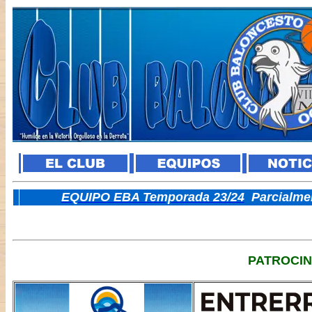
E
QUIPO EBA Temporada 23/24
Parcialme
PATROCI