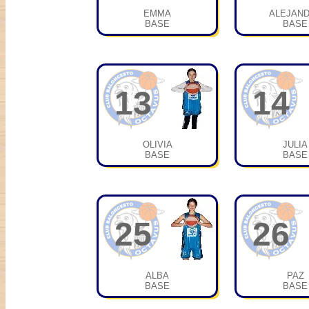
EMMA
ALEJAN
BASE
BASE
13
14
OLIVIA
JULIA
BASE
BASE
25
26
ALBA
PAZ
BASE
BASE