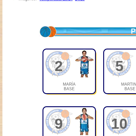
P
2
5
MARÍA
MARTI
BASE
BASE
9
10