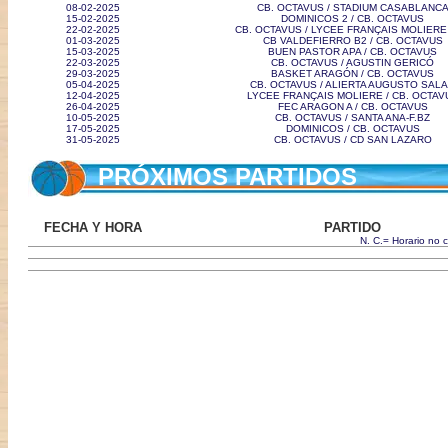
08-02-2025
CB. OCTAVUS / STADIUM CASABLANC
15-02-2025
DOMINICOS 2 / CB. OCTAVUS
22-02-2025
CB. OCTAVUS / LYCEE FRANÇAIS MOLIERE
01-03-2025
CB VALDEFIERRO B2 / CB. OCTAVUS
15-03-2025
BUEN PASTOR APA / CB. OCTAVUS
22-03-2025
CB. OCTAVUS / AGUSTIN GERICÓ
29-03-2025
BASKET ARAGÓN / CB. OCTAVUS
05-04-2025
CB. OCTAVUS / ALIERTA AUGUSTO SAL
12-04-2025
LYCEE FRANÇAIS MOLIERE / CB. OCTAV
26-04-2025
FEC ARAGON A / CB. OCTAVUS
10-05-2025
CB. OCTAVUS / SANTA ANA-F.BZ
17-05-2025
DOMINICOS / CB. OCTAVUS
31-05-2025
CB. OCTAVUS / CD SAN LAZARO
PRÓXIMOS PARTIDOS
FECHA Y HORA
PARTIDO
N. C.= Horario no 