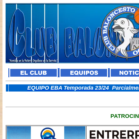
E
QUIPO EBA Temporada 23/24
Parcialme
PATROCI