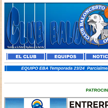
E
QUIPO EBA Temporada 23/24
Parcialme
PATROCI