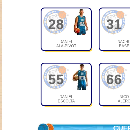
28
31
DANIEL
NACH
ALA-PIVOT
BASE
55
66
DANIEL
NICO
ESCOLTA
ALER
CUE