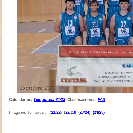
Calendarios:
Temporada 24/2
5
Clasificaciones:
FAB
Imágenes Temporada: (
21/22
) (
22/23
) (
23/24
)
(24/25)