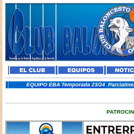
E
QUIPO EBA Temporada 23/24
Parcialme
PATROCI