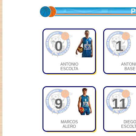
P
0
1
ANTONIO
ANTON
ESCOLTA
BASE
9
11
MARCOS
DIEG
ALERO
ESCOL