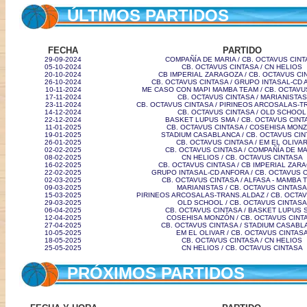
ÚLTIMOS PARTIDOS
FECHA
PARTIDO
29-09-2024
COMPAÑÍA DE MARIA / CB. OCTAVUS CIN
05-10-2024
CB. OCTAVUS CINTASA / CN HELIOS
20-10-2024
CB IMPERIAL ZARAGOZA / CB. OCTAVUS CI
26-10-2024
CB. OCTAVUS CINTASA / GRUPO INTASAL-CD
10-11-2024
ME CASO CON MAPI MAMBA TEAM / CB. OCTAVU
17-11-2024
CB. OCTAVUS CINTASA / MARIANISTAS
23-11-2024
CB. OCTAVUS CINTASA / PIRINEOS ARCOSALAS-T
14-12-2024
CB. OCTAVUS CINTASA / OLD SCHOOL
22-12-2024
BASKET LUPUS SMA / CB. OCTAVUS CINT
11-01-2025
CB. OCTAVUS CINTASA / COSEHISA MON
19-01-2025
STADIUM CASABLANCA / CB. OCTAVUS CIN
26-01-2025
CB. OCTAVUS CINTASA / EM EL OLIVA
02-02-2025
CB. OCTAVUS CINTASA / COMPAÑÍA DE M
08-02-2025
CN HELIOS / CB. OCTAVUS CINTASA
16-02-2025
CB. OCTAVUS CINTASA / CB IMPERIAL ZAR
22-02-2025
GRUPO INTASAL-CD ANFORA / CB. OCTAVUS 
02-03-2025
CB. OCTAVUS CINTASA / ALFASA - MAMBA 
09-03-2025
MARIANISTAS / CB. OCTAVUS CINTASA
15-03-2025
PIRINEOS ARCOSALAS-TRANS.ALDAZ / CB. OCTA
29-03-2025
OLD SCHOOL / CB. OCTAVUS CINTASA
06-04-2025
CB. OCTAVUS CINTASA / BASKET LUPUS 
12-04-2025
COSEHISA MONZÓN / CB. OCTAVUS CINT
27-04-2025
CB. OCTAVUS CINTASA / STADIUM CASABL
10-05-2025
EM EL OLIVAR / CB. OCTAVUS CINTAS
18-05-2025
CB. OCTAVUS CINTASA / CN HELIOS
25-05-2025
CN HELIOS / CB. OCTAVUS CINTASA
PRÓXIMOS PARTIDOS