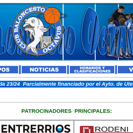
a 23/24
Parcialmente financiado por el Ayto. de U
PATROCINADORES
PRINCIPALES: