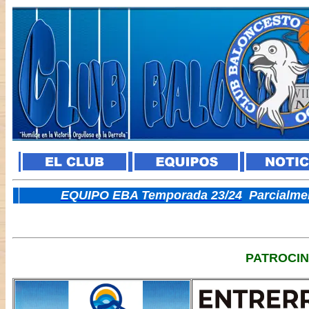
E
QUIPO EBA Temporada 23/24
Parcialme
PATROCI