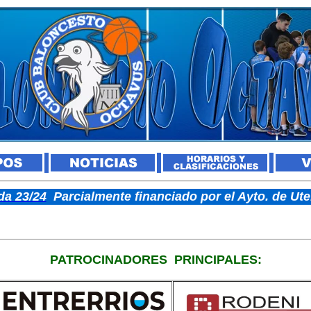
a 23/24
Parcialmente financiado por el Ayto. de U
PATROCINADORES
PRINCIPALES: