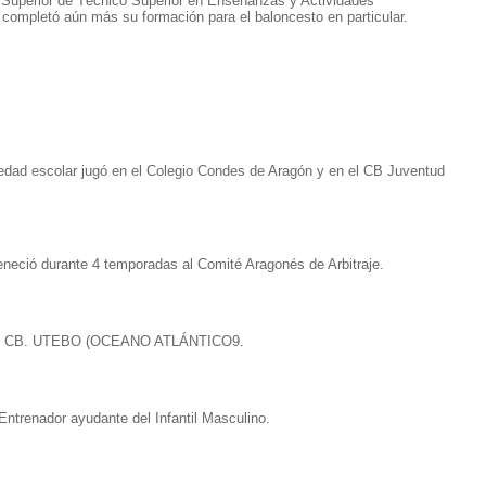
 Superior de Técnico Superior en Enseñanzas y Actividades
 completó aún más su formación para el baloncesto en particular.
 escolar jugó en el Colegio Condes de Aragón y en el CB Juventud
ció durante 4 temporadas al Comité Aragonés de Arbitraje.
CB. UTEBO (OCEANO ATLÁNTICO9.
ntrenador ayudante del Infantil Masculino.