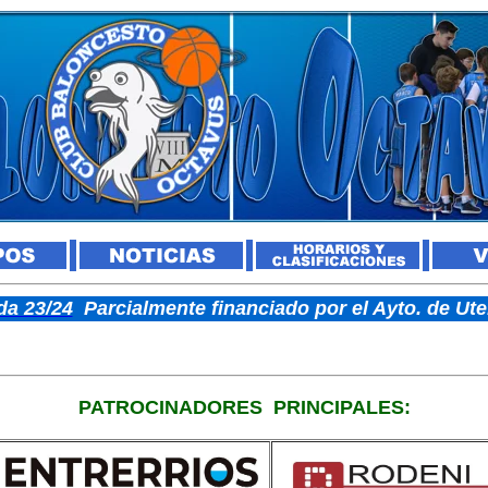
a 23/24
Parcialmente financiado por el Ayto. de U
PATROCINADORES
PRINCIPALES: