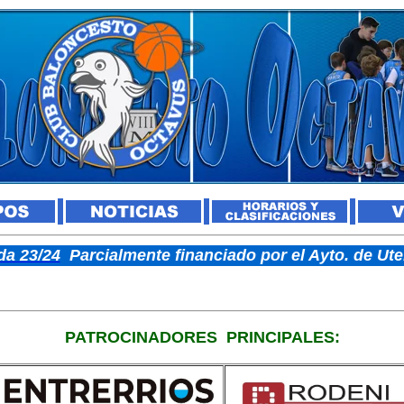
a 23/24
Parcialmente financiado por el Ayto. de U
PATROCINADORES
PRINCIPALES: