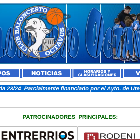
a 23/24
Parcialmente financiado por el Ayto. de U
PATROCINADORES
PRINCIPALES: