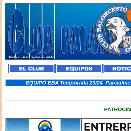
E
QUIPO EBA Temporada 23/24
Parcialme
PATROCI