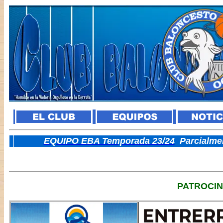
E
QUIPO EBA Temporada 23/24
Parcialme
PATROCI