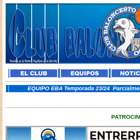
E
QUIPO EBA Temporada 23/24
Parcialme
PATROCI