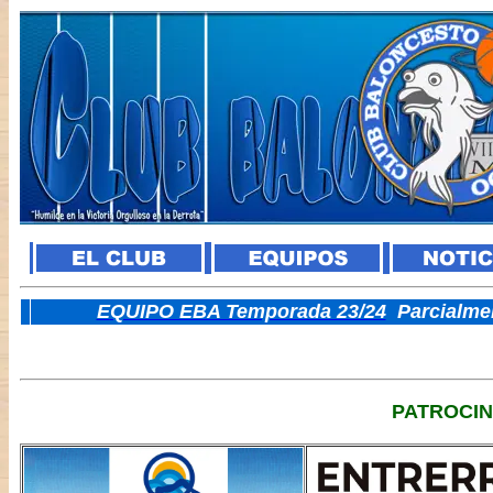
E
QUIPO EBA Temporada 23/24
Parcialme
PATROCI