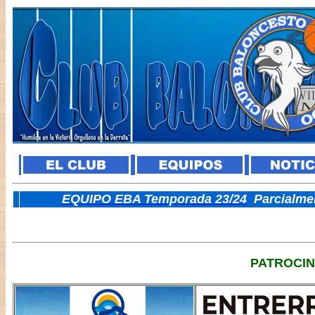
E
QUIPO EBA Temporada 23/24
Parcialme
PATROCI