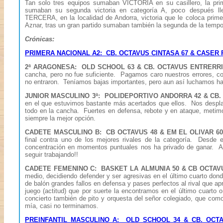
Tan solo tres equipos sumaban VICTORIA en su casillero, la pr
sumaban su segunda victoria en categoría A, poco despu
TERCERA, en la localidad de Andorra, victoria que le coloca pri
Aznar, tras un gran partido sumaban también la segunda de la 
Crónicas:
PRIMERA NACIONAL A2: CB. OCTAVUS CINTASA 67 & CASER 
2ª ARAGONESA: OLD SCHOOL 63 & CB. OCTAVUS ENTRERRI
cancha, pero no fue suficiente. Pagamos caro nuestros errores, co
no entraron. Teníamos bajas importantes, pero aun así luchamos has
JUNIOR MASCULINO 3ª: POLIDEPORTIVO ANDORRA 42 & CB
en el que estuvimos bastante más acertados que ellos. Nos despla
todo en la cancha. Fuertes en defensa, rebote y en ataque, metim
siempre la mejor opción.
CADETE MASCULINO B: CB OCTAVUS 48 & EM EL OLIVAR 60
final contra uno de los mejores rivales de la categoría. Desde el
concentración en momentos puntuales nos ha privado de ganar. Ag
seguir trabajando!!
CADETE FEMENINO C: BASKET LA ALMUNIA 50 & CB OCTAVU
medio, decidiendo defender y ser agresivas en el último cuarto dond
de balón grandes fallos en defensa y pases perfectos al rival que ap
juego (actitud) que por suerte la encontramos en el último cuarto 
concierto también de pito y orquesta del señor colegiado, que como 
mía, casi no terminamos.
PREINFANTIL MASCULINO A: OLD SCHOOL 34 & CB. OCTA