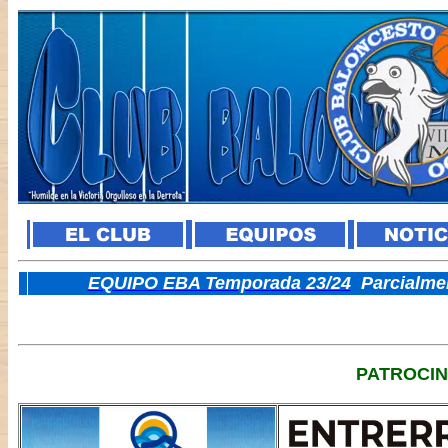
E
QUIPO EBA Temporada 23/24
Parcialme
PATROCI