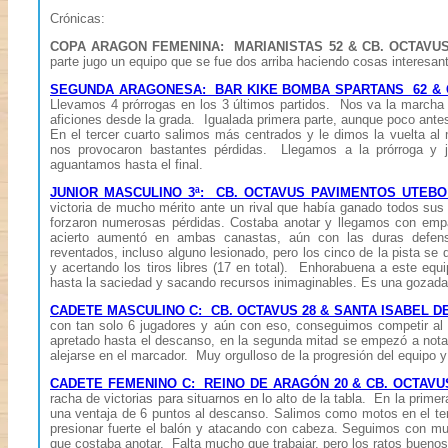
Crónicas:
COPA ARAGON FEMENINA: MARIANISTAS 52 & CB.
OCTAVUS
parte jugo un equipo que se fue dos arriba haciendo cosas interesan
SEGUNDA ARAGONESA: BAR KIKE BOMBA SPARTANS 62 & 
Llevamos 4 prórrogas en los 3 últimos partidos. Nos va la marcha
aficiones desde la grada. Igualada primera parte, aunque poco an
En el tercer cuarto salimos más centrados y le dimos la vuelta a
nos provocaron bastantes pérdidas. Llegamos a la prórroga y
aguantamos hasta el final.
JUNIOR MASCULINO 3ª: CB. OCTAVUS PAVIMENTOS UTEBO
victoria de mucho mérito ante un rival que había ganado todos sus
forzaron numerosas pérdidas. Costaba anotar y llegamos con empat
acierto aumentó en ambas canastas, aún con las duras defen
reventados, incluso alguno lesionado, pero los cinco de la pista se 
y acertando los tiros libres (17 en total). Enhorabuena a este eq
hasta la saciedad y sacando recursos inimaginables. Es una gozada
CADETE MASCULINO C: CB. OCTAVUS 28 & SANTA ISABEL D
con tan solo 6 jugadores y aún con eso, conseguimos competir al
apretado hasta el descanso, en la segunda mitad se empezó a notar
alejarse en el marcador. Muy orgulloso de la progresión del equipo 
CADETE FEMENINO C: REINO DE ARAGÓN 20 & CB. OCTAVU
racha de victorias para situarnos en lo alto de la tabla. En la pri
una ventaja de 6 puntos al descanso. Salimos como motos en el ter
presionar fuerte el balón y atacando con cabeza. Seguimos con mu
que costaba anotar. Falta mucho que trabajar, pero los ratos buen