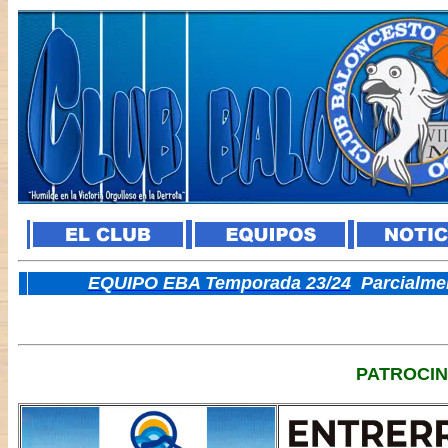
E
QUIPO EBA Temporada 23/24
Parcialme
PATROCI