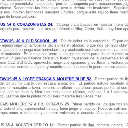
taja se presentaba insuperable, pero en la segunda parte reaccionamos j
fensa. Recortamos las distancias, pero la derrota era insalvable. Seguire
ue nos impiden lucir todas nuestras virtudes, porque este equipo tiene muc
que de la competición.
VUS 54 & CORAZONISTAS 24
.
Victoria clara basada en nuestra intensid
ajando para mejorar. Las tres pre infantiles Alba, Olivia, Sofía muy bien 
OCTAVUS 40 & OLD SCHOOL 49
.
Día de debut en la categoría. El parti
ro equipo supo tomar buenas decisiones en ataque, lo que nos permitió obten
apareció un juego más individualista y acelerado que hizo que el rival recor
 el marcador. En la segunda parte, el equipo recuperó parte de las buenas s
al aro y un pésimo balance defensivo fueron causantes de la desventaja en e
, pero OLD SCHOOL aprovechó mejor sus opciones y se llevó la victoria p
ntrenamos somos un equipo y cuando cada uno hace la guerra por su cuenta 
TAVUS 45 & LYCEE FRANÇAIS MOLIERE BLUE 52
.
Primer partido de li
 de un último cuarto con escasa anotación. El partido estuvo igualado d
pos el marcador a favor, pero es un último cuarto con pocos puntos el que
emos competido muy bien con transiciones rápidas, defensa 1 a 1 agresiv
ndo. Lástima que la pelota no quisiera meterse tres veces más.
AIS MOLIÉRE 57 & CB. OCTAVUS 25.
Primer partido de liga que nos en
r todo el año, superioridad física y buen juego en equipo. Nosotras salimo
mpezamos a defender y a entrar valientes a canasta. A seguir trabajan
US 65 & AGUSTÍN GERICO 14.
Primer partido de liga, primera victoria.