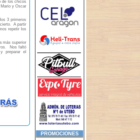
o de los chicos
a Mario y Oscar
 los 3 primeros
ierto. A partir
os repetir los
ra más superior
vos. Nos faltó
y preparar el
PROMOCIONES