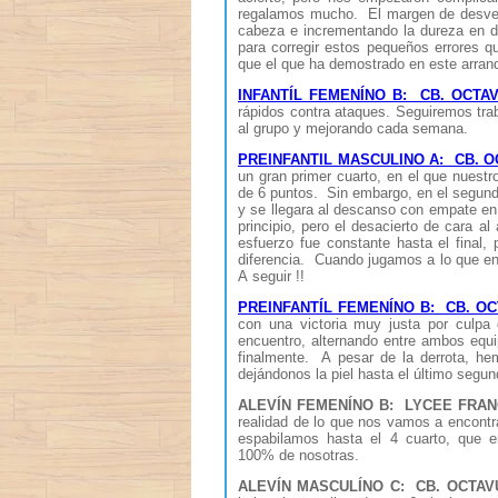
regalamos mucho. El margen de desven
cabeza e incrementando la dureza en de
para corregir estos pequeños errores q
que el que ha demostrado en este arran
INFANTÍL FEMENÍNO B: CB. OCTA
rápidos contra ataques. Seguiremos trab
al grupo y mejorando cada semana.
PREINFANTIL MASCULINO A: CB. 
un gran primer cuarto, en el que nuest
de 6 puntos. Sin embargo, en el segundo 
y se llegara al descanso con empate en
principio, pero el desacierto de cara 
esfuerzo fue constante hasta el final
diferencia. Cuando jugamos a lo que e
A seguir !!
PREINFANTÍL FEMENÍNO B: CB. OC
con una victoria muy justa por culpa
encuentro, alternando entre ambos equi
finalmente. A pesar de la derrota, h
dejándonos la piel hasta el último segu
ALEVÍN FEMENÍNO B: LYCEE FRANÇ
realidad de lo que nos vamos a encontra
espabilamos hasta el 4 cuarto, que e
100% de nosotras.
ALEVÍN MASCULÍNO C: CB. OCTAV