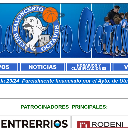
a 23/24
Parcialmente financiado por el Ayto. de U
PATROCINADORES
PRINCIPALES: