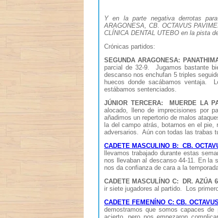
Y en la parte negativa derrota
ARAGONESA, CB. OCTAVUS PAVIMENTO
CLÍNICA DENTAL UTEBO en la pista 
Crónicas partidos:
SEGUNDA ARAGONESA: PANATHIMA
parcial de 32-9. Jugamos bastante bi
descanso nos enchufan 5 triples seguid
huecos donde sacábamos ventaja. Lo 
estábamos sentenciados.
JÚNIOR TERCERA: MUERDE LA PA
alocado, lleno de imprecisiones por p
añadimos un repertorio de malos ataques 
la del campo atrás, botarnos en el pie, 
adversarios. Aún con todas las trabas tu
CADETE MASCULINO B: CB. OCTAVU
llevamos trabajado durante estas sema
nos llevaban al descanso 44-11. En la 
nos da confianza de cara a la temporada 
CADETE MASCULÍNO C: DR. AZÚA 64
ir siete jugadores al partido. Los prime
CADETE FEMENÍNO C: CB. OCTAVUS
demostramos que somos capaces de pl
acierto, pero nos empezaron complicar