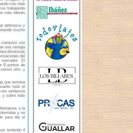
ugando con más
mos trabajando
ho más talento
ad defensiva y
aportando mucho
do comenzó con
er una ventaja
tara distancias
ensaciones del
l marcador. El
or 9 puntos de
somos otro. ¡¡
ga que termina
urante todo el
 nos sentencia
a y sobre todo
frentamos a la
s dormidas y no
do para dar el
 Aun teniendo 4