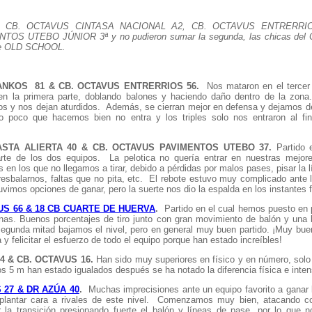
s para CB. OCTAVUS CINTASA NACIONAL A2, CB. OCTAVUS ENTRERR
S UTEBO JÚNIOR 3ª y no pudieron sumar la segunda, las chicas del
de OLD SCHOOL.
NKOS 81 & CB. OCTAVUS ENTRERRIOS 56.
Nos mataron en el tercer 
en la primera parte, doblando balones y haciendo daño dentro de la zona
os y nos dejan aturdidos. Además, se cierran mejor en defensa y dejamos de
poco que hacemos bien no entra y los triples solo nos entraron al fin
STA ALIERTA 40 & CB. OCTAVUS PAVIMENTOS UTEBO 37.
Partido 
arte de los dos equipos. La pelotica no quería entrar en nuestras mejor
en los que no llegamos a tirar, debido a pérdidas por malos pases, pisar la 
resbalarnos, faltas que no pita, etc. El rebote estuvo muy complicado ante l
vimos opciones de ganar, pero la suerte nos dio la espalda en los instantes f
S 66 & 18 CB CUARTE DE HUERVA
.
Partido en el cual hemos puesto en p
nas. Buenos porcentajes de tiro junto con gran movimiento de balón y una
segunda mitad bajamos el nivel, pero en general muy buen partido. ¡Muy buen
y felicitar el esfuerzo de todo el equipo porque han estado increíbles!
 & CB. OCTAVUS 16.
Han sido muy superiores en físico y en número, sol
ros 5 m han estado igualados después se ha notado la diferencia física e inten
 27 & DR AZÚA 40
.
Muchas imprecisiones ante un equipo favorito a ganar l
antar cara a rivales de este nivel. Comenzamos muy bien, atacando co
 la transición presionando fuerte el balón y líneas de pase, por lo que 