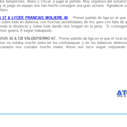
os benjamines, Mario y Oscar, a jugar el partido. Muy orgulloso del esfuerz
e y el juego en equipo nos han hecho conseguir una gran victoria. Agradecer 
idazo.
 17 & LYCEE FRANÇAIS MOLIERE 40
.
Primer partido de liga en el que
d sobre todo en defensa, con muchas posibilidades de tiro, pero con falta de ac
endo la distancia y sobre todo dando otra imagen en la pista. Si conseguim
emos guerra. A seguir trabajando.
VUS 16 & CB VALDEFIERRO 67.
Primer partido de liga en el que el rival e
eso se notaba mucho tanto en los contrataques y en los balances defensi
canasta nos costaba mucho meter. Ahora nos toca seguir mejorando 