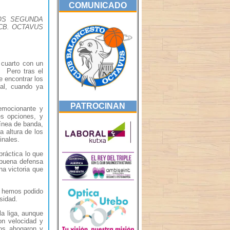
COMUNICADO
IOS SEGUNDA
 CB. OCTAVUS
cuarto con un
. Pero tras el
 encontrar los
al, cuando ya
PATROCINAN
emocionante y
es opciones, y
línea de banda,
a altura de los
inales.
ráctica lo que
 buena defensa
a victoria que
o hemos podido
sidad.
a liga, aunque
n velocidad y
nos ahogaron y