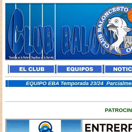
E
QUIPO EBA Temporada 23/24
Parcialme
PATROCI