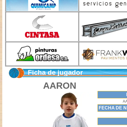
Ficha de jugador
AARON
A
FECHA DE N