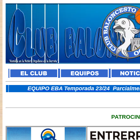
E
QUIPO EBA Temporada 23/24
Parcialme
PATROCI