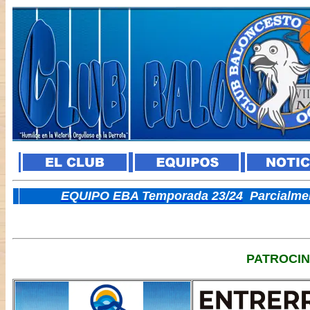
E
QUIPO EBA Temporada 23/24
Parcialme
PATROCI