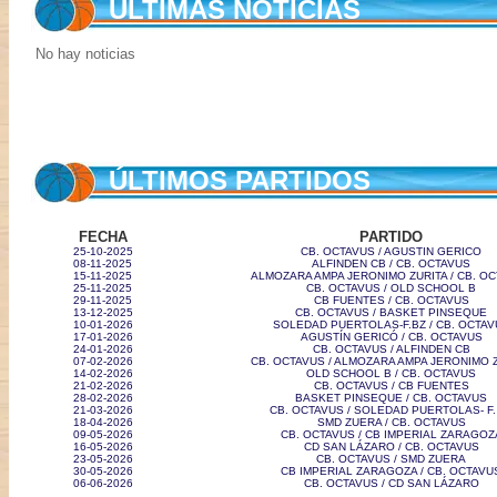
ÚLTIMAS NOTICIAS
No hay noticias
ÚLTIMOS PARTIDOS
FECHA
PARTIDO
25-10-2025
CB. OCTAVUS / AGUSTIN GERICO
08-11-2025
ALFINDEN CB / CB. OCTAVUS
15-11-2025
ALMOZARA AMPA JERONIMO ZURITA / CB. O
25-11-2025
CB. OCTAVUS / OLD SCHOOL B
29-11-2025
CB FUENTES / CB. OCTAVUS
13-12-2025
CB. OCTAVUS / BASKET PINSEQUE
10-01-2026
SOLEDAD PUERTOLAS-F.BZ / CB. OCTAV
17-01-2026
AGUSTÍN GERICÓ / CB. OCTAVUS
24-01-2026
CB. OCTAVUS / ALFINDEN CB
07-02-2026
CB. OCTAVUS / ALMOZARA AMPA JERONIMO 
14-02-2026
OLD SCHOOL B / CB. OCTAVUS
21-02-2026
CB. OCTAVUS / CB FUENTES
28-02-2026
BASKET PINSEQUE / CB. OCTAVUS
21-03-2026
CB. OCTAVUS / SOLEDAD PUERTOLAS- F.
18-04-2026
SMD ZUERA / CB. OCTAVUS
09-05-2026
CB. OCTAVUS / CB IMPERIAL ZARAGOZ
16-05-2026
CD SAN LÁZARO / CB. OCTAVUS
23-05-2026
CB. OCTAVUS / SMD ZUERA
30-05-2026
CB IMPERIAL ZARAGOZA / CB. OCTAVU
06-06-2026
CB. OCTAVUS / CD SAN LÁZARO