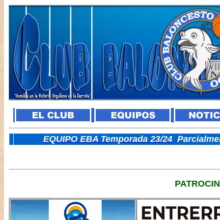
E
QUIPO EBA Temporada 23/24
Parcialme
PATROCI