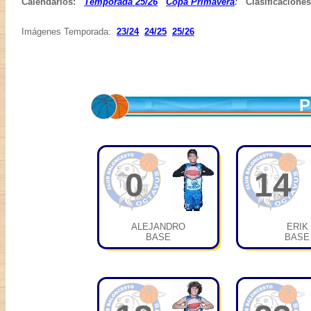
Calendarios:
Temporada 25/26
Copa Primavera
:
Clasificacione
Imágenes Temporada:
23/24
24/25
25/26
P
0
14
ALEJANDRO
ERIK
BASE
BASE