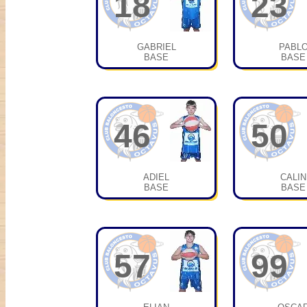
18
23
GABRIEL
PABL
BASE
BASE
46
50
ADIEL
CALIN
BASE
BASE
57
99