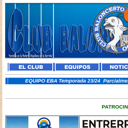
E
QUIPO EBA Temporada 23/24
Parcialme
PATROCI