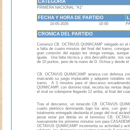
CATEGORIA
PRIMERA NACIONAL "A1"
FECHA Y HORA DE PARTIDO
10-05-2026
10:00
P
CRONICA DEL PARTIDO
Comenzó CB. OCTAVUS QUIMICAMP relegado en el marc
a falta de cuatro minutos del final del tramo, consigue
gran conexión del equipo les otorga ventaja, au
iguala. Una falta técnica y otra descalificante, nos sa
de 10 puntos, pero de la mano de D. Ochoa y desde el p
CB. OCTAVUS QUIMICAMP arranca con defensa zonal 
marcando su juego implacable y adquiere notables ve
tramo. A 3 minutos para el descanso encadenand
QUIMICAMP, con dominio total, recorta las rentas de
el rival se sobrepone llegando 12 arriba, al final del cua
Tras el descanso, un renacido CB. OCTAVUS QUIMIC
cuarto pletórico dominando bajo los aros, con gran 
totalmente entregado desborda el juego del rival alzánd
pesar estar por detrás en el luminoso CB. OCTAV
nuevamente los primeros minutos son para CASADEM
OCTAVUS QUIMICAMP incrementa su actividad y actitud