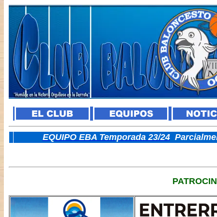
E
QUIPO EBA Temporada 23/24
Parcialme
PATROCI