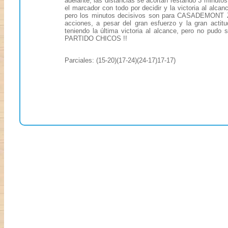
adelante, las distancias se acortan restando 3 minutos
el marcador con todo por decidir y la victoria al alcanc
pero los minutos decisivos son para CASADEMONT
acciones, a pesar del gran esfuerzo y la gran a
teniendo la última victoria al alcance, pero no pud
PARTIDO CHICOS !!
Parciales: (15-20)(17-24)(24-17)17-17)