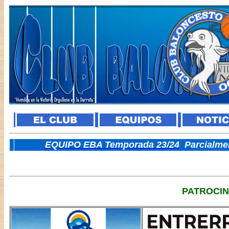
E
QUIPO EBA Temporada 23/24
Parcialme
PATROCI