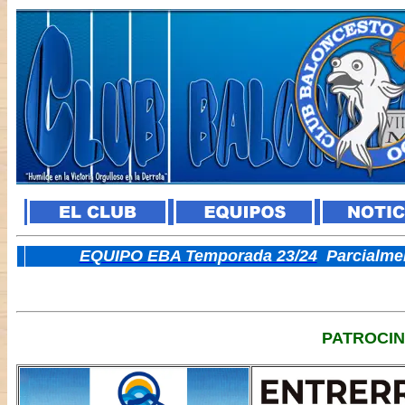
E
QUIPO EBA Temporada 23/24
Parcialme
PATROCI