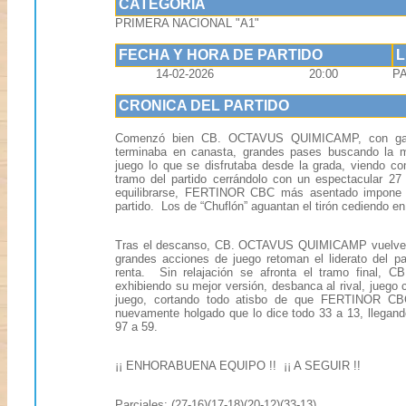
CATEGORIA
PRIMERA NACIONAL "A1"
FECHA Y HORA DE PARTIDO
14-02-2026
20:00
P
CRONICA DEL PARTIDO
Comenzó bien CB. OCTAVUS QUIMICAMP, con gana
terminaba en canasta, grandes pases buscando la m
juego lo que se disfrutaba desde la grada, viendo c
tramo del partido cerrándolo con un espectacular 2
equilibrarse, FERTINOR CBC más asentado impone s
partido. Los de “Chuflón” aguantan el tirón cediendo e
Tras el descanso, CB. OCTAVUS QUIMICAMP vuelve a s
grandes acciones de juego retoman el liderato del pa
renta. Sin relajación se afronta el tramo final
exhibiendo su mejor versión, desbanca al rival, juego 
juego, cortando todo atisbo de que FERTINOR CBC
nuevamente holgado que lo dice todo 33 a 13, llegando 
97 a 59.
¡¡ ENHORABUENA EQUIPO !! ¡¡ A SEGUIR !!
Parciales: (27-16)(17-18)(20-12)(33-13)