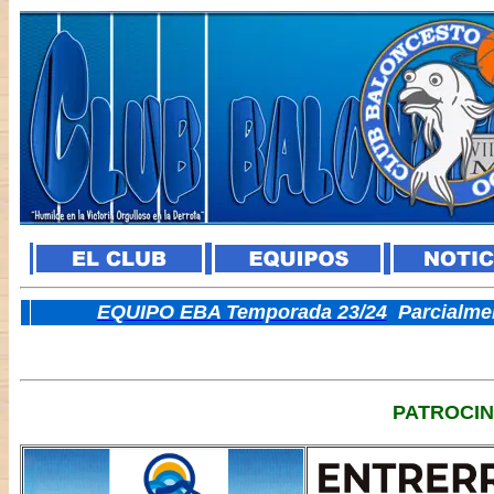
E
QUIPO EBA Temporada 23/24
Parcialme
PATROCI