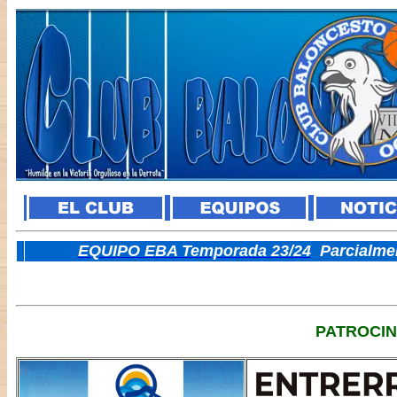
E
QUIPO EBA Temporada 23/24
Parcialme
PATROCI