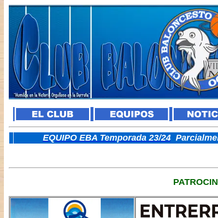
E
QUIPO EBA Temporada 23/24
Parcialme
PATROCI