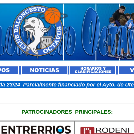
a 23/24
Parcialmente financiado por el Ayto. de U
PATROCINADORES
PRINCIPALES: