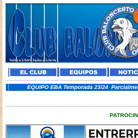
E
QUIPO EBA Temporada 23/24
Parcialme
PATROCI