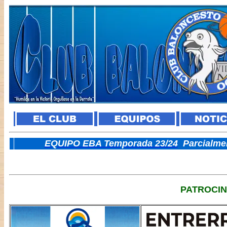
E
QUIPO EBA Temporada 23/24
Parcialme
PATROCI