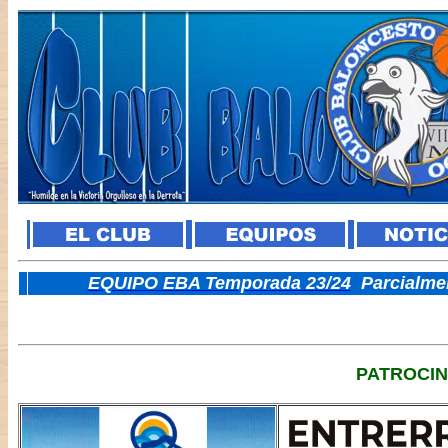
E
QUIPO EBA Temporada 23/24
Parcialme
PATROCI