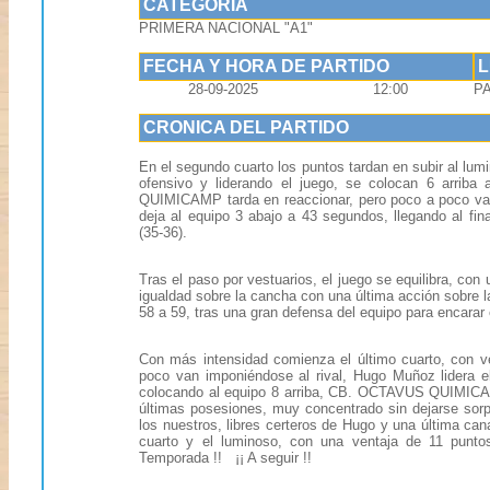
CATEGORIA
PRIMERA NACIONAL "A1"
FECHA Y HORA DE PARTIDO
28-09-2025
12:00
P
CRONICA DEL PARTIDO
En el segundo cuarto los puntos tardan en subir al l
ofensivo y liderando el juego, se colocan 6 arrib
QUIMICAMP tarda en reaccionar, pero poco a poco va r
deja al equipo 3 abajo a 43 segundos, llegando al fin
(35-36).
Tras el paso por vestuarios, el juego se equilibra,
igualdad sobre la cancha con una última acción sobre 
58 a 59, tras una gran defensa del equipo para encarar e
Con más intensidad comienza el último cuarto, con v
poco van imponiéndose al rival, Hugo Muñoz lidera e
colocando al equipo 8 arriba, CB. OCTAVUS QUIMICAM 
últimas posesiones, muy concentrado sin dejarse sorpr
los nuestros, libres certeros de Hugo y una última can
cuarto y el luminoso, con una ventaja de 11 punt
Temporada !! ¡¡ A seguir !!