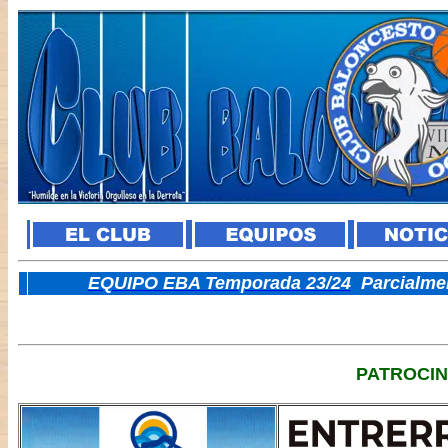
E
QUIPO EBA Temporada 23/24
Parcialme
PATROCI